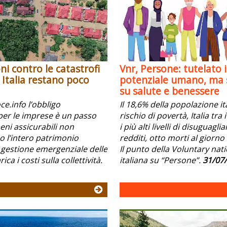
ni contro le catastrofi
Vnr, Persone: tutelato i
n Italia restano poco
potenziale umano, ma s
su salute e benessere
e.info l’obbligo
Il 18,6% della popolazione it
per le imprese è un passo
rischio di povertà, Italia tra
beni assicurabili non
i più alti livelli di disuguagli
l’intero patrimonio
redditi, otto morti al giorno 
 gestione emergenziale delle
Il punto della Voluntary nat
ica i costi sulla collettività.
italiana su “Persone”.
31/07