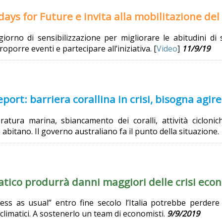
rdays for Future e invita alla mobilitazione de
giorno di sensibilizzazione per migliorare le abitudini di 
oporre eventi e partecipare all’iniziativa. [
Video
]
11/9/19
port: barriera corallina in crisi, bisogna agire
atura marina, sbiancamento dei coralli, attività ciclonic
 abitano. Il governo australiano fa il punto della situazione.
tico produrrà danni maggiori delle crisi eco
ss as usual” entro fine secolo l’Italia potrebbe perdere il
climatici. A sostenerlo un team di economisti.
9/9/2019