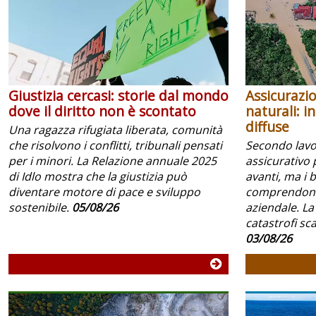
Giustizia cercasi: storie dal mondo
Assicurazio
dove il diritto non è scontato
naturali: i
diffuse
Una ragazza rifugiata liberata, comunità
che risolvono i conflitti, tribunali pensati
Secondo lavoc
per i minori. La Relazione annuale 2025
assicurativo 
di Idlo mostra che la giustizia può
avanti, ma i 
diventare motore di pace e sviluppo
comprendono 
sostenibile.
05/08/26
aziendale. La
catastrofi scar
03/08/26