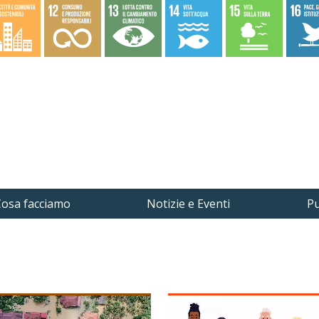
osa facciamo
Notizie e Eventi
Pu