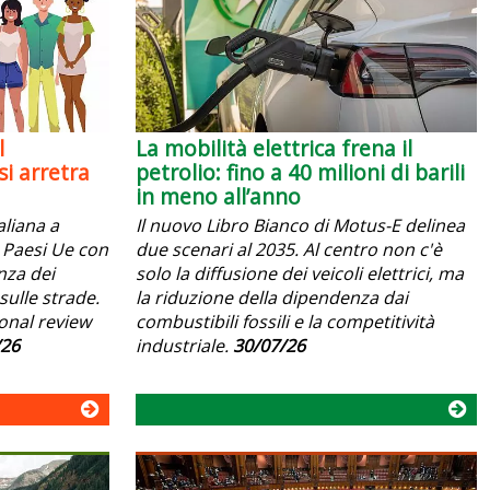
l
La mobilità elettrica frena il
i arretra
petrolio: fino a 40 milioni di barili
in meno all’anno
aliana a
Il nuovo Libro Bianco di Motus-E delinea
 i Paesi Ue con
due scenari al 2035. Al centro non c'è
anza dei
solo la diffusione dei veicoli elettrici, ma
sulle strade.
la riduzione della dipendenza dai
ional review
combustibili fossili e la competitività
/26
industriale.
30/07/26