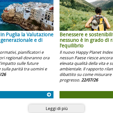
in Puglia la Valutazione
Benessere e sostenibili
 generazionale e di
nessuno è in grado di 
l’equilibrio
normativi, pianificatori e
Il nuovo Happy Planet Inde
i regionali dovranno ora
nessun Paese riesce ancora
’impatto sulle future
elevata qualità della vita e s
 sulla parità tra uomini e
ambientale. Il rapporto rilanc
/26
dibattito su come misurare 
progresso.
22/07/26
Leggi di più