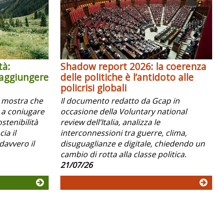
tà:
Shadow report 2026: la coerenza
raggiungere
delle politiche è l’antidoto alle
policrisi globali
x mostra che
Il documento redatto da Gcap in
 a coniugare
occasione della Voluntary national
ostenibilità
review dell’Italia, analizza le
ia il
interconnessioni tra guerre, clima,
davvero il
disuguaglianze e digitale, chiedendo un
cambio di rotta alla classe politica.
21/07/26