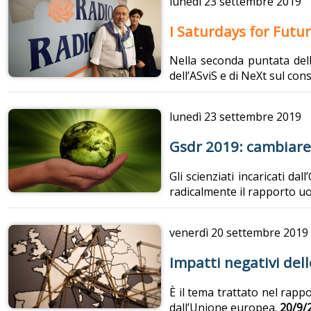
lunedì
23 settembre 2019
I Saturdays for Futur
Nella seconda puntata dell
dell’ASviS e di NeXt sul co
lunedì
23 settembre 2019
Gsdr 2019: cambiare 
Gli scienziati incaricati da
radicalmente il rapporto uo
venerdì
20 settembre 2019
Impatti negativi dell
È il tema trattato nel rapp
dall’Unione europea.
20/9/