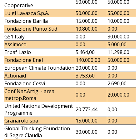
50.000,00
50.000,00
Cooperative
Luigi Lavazza S.p.A.
50.000,00
55.000,00
Fondazione Barilla
15.000,00
10.000,00
Fondazione Punto Sud
10.800,00
0,00
GS1 Italy
0,00
30.000,00
Assimoco
0,00
5.000,00
Erpaf Lazio
5.464,00
11.298,00
Fondazione Enel
140.000,00
50.000,00
European Climate Foundation
20.000,00
0,00
Actionaid
3.753,60
0,00
Fondazione Cesvi
0,00
2.690,00
Conf.Naz.Artig. - area
0,00
20.000,00
metrop.Roma
United Nations Development
20.773,44
0,00
Programme
Granarolo spa
15.000,00
0,00
Global Thinking Foundation
30.000,00
0,00
di Segre Claudia