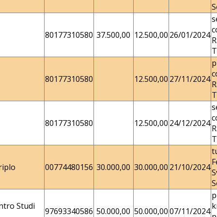
S
s
c
80177310580
37.500,00
12.500,00
26/01/2024
R
T
p
c
80177310580
12.500,00
27/11/2024
R
T
s
c
80177310580
12.500,00
24/12/2024
R
T
t
F
iplo
00774480156
30.000,00
30.000,00
21/10/2024
S
S
p
ntro Studi
k
97693340586
50.000,00
50.000,00
07/11/2024
p