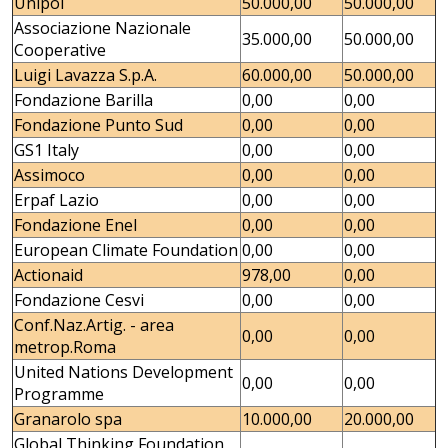
Unipol
50.000,00
50.000,00
Associazione Nazionale
35.000,00
50.000,00
Cooperative
Luigi Lavazza S.p.A.
60.000,00
50.000,00
Fondazione Barilla
0,00
0,00
Fondazione Punto Sud
0,00
0,00
GS1 Italy
0,00
0,00
Assimoco
0,00
0,00
Erpaf Lazio
0,00
0,00
Fondazione Enel
0,00
0,00
European Climate Foundation
0,00
0,00
Actionaid
978,00
0,00
Fondazione Cesvi
0,00
0,00
Conf.Naz.Artig. - area
0,00
0,00
metrop.Roma
United Nations Development
0,00
0,00
Programme
Granarolo spa
10.000,00
20.000,00
Global Thinking Foundation