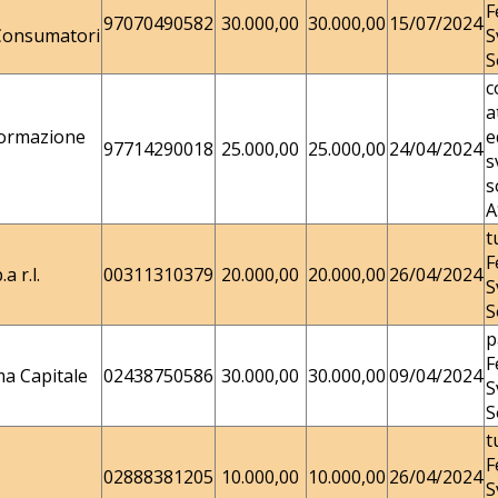
F
97070490582
30.000,00
30.000,00
15/07/2024
Consumatori
S
S
c
a
Formazione
e
97714290018
25.000,00
25.000,00
24/04/2024
s
s
A
t
F
a r.l.
00311310379
20.000,00
20.000,00
26/04/2024
S
S
p
F
a Capitale
02438750586
30.000,00
30.000,00
09/04/2024
S
S
t
F
02888381205
10.000,00
10.000,00
26/04/2024
S