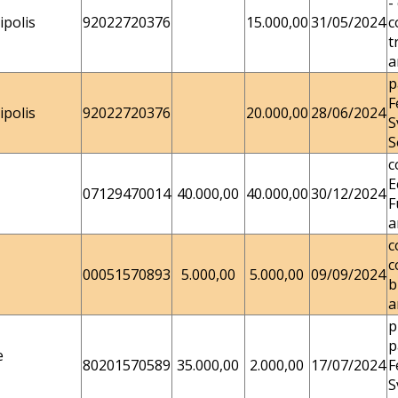
-
polis
92022720376
15.000,00
31/05/2024
c
t
a
p
F
polis
92022720376
20.000,00
28/06/2024
S
S
c
E
07129470014
40.000,00
40.000,00
30/12/2024
F
a
c
c
00051570893
5.000,00
5.000,00
09/09/2024
b
a
p
p
e
80201570589
35.000,00
2.000,00
17/07/2024
F
S