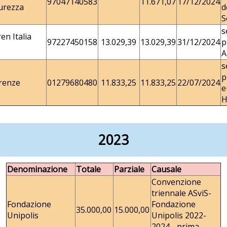
97047140583
11.671,07
17/12/2024
urezza
d
S
s
en Italia
97227450158
13.029,39
13.029,39
31/12/2024
p
A
s
p
irenze
01279680480
11.833,25
11.833,25
22/07/2024
e
H
2023
Denominazione
Totale
Parziale
Causale
Convenzione
triennale ASviS-
Fondazione
Fondazione
35.000,00
15.000,00
Unipolis
Unipolis 2022-
2024 - prima