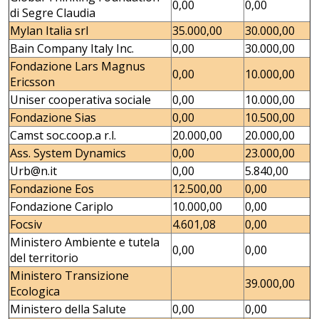
0,00
0,00
di Segre Claudia
Mylan Italia srl
35.000,00
30.000,00
Bain Company Italy Inc.
0,00
30.000,00
Fondazione Lars Magnus
0,00
10.000,00
Ericsson
Uniser cooperativa sociale
0,00
10.000,00
Fondazione Sias
0,00
10.500,00
Camst soc.coop.a r.l.
20.000,00
20.000,00
Ass. System Dynamics
0,00
23.000,00
Urb@n.it
0,00
5.840,00
Fondazione Eos
12.500,00
0,00
Fondazione Cariplo
10.000,00
0,00
Focsiv
4.601,08
0,00
Ministero Ambiente e tutela
0,00
0,00
del territorio
Ministero Transizione
39.000,00
Ecologica
Ministero della Salute
0,00
0,00