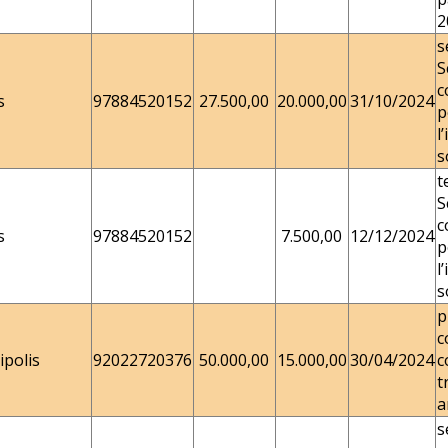
2
s
S
c
s
97884520152
27.500,00
20.000,00
31/10/2024
p
l
s
t
S
c
s
97884520152
7.500,00
12/12/2024
p
l
s
p
c
polis
92022720376
50.000,00
15.000,00
30/04/2024
c
t
a
s