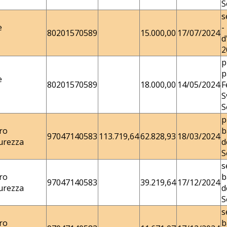
S
s
e
-
80201570589
15.000,00
17/07/2024
d
2
p
p
e
80201570589
18.000,00
14/05/2024
F
S
S
p
ro
b
97047140583
113.719,64
62.828,93
18/03/2024
urezza
d
S
s
ro
b
97047140583
39.219,64
17/12/2024
urezza
d
S
s
ro
b