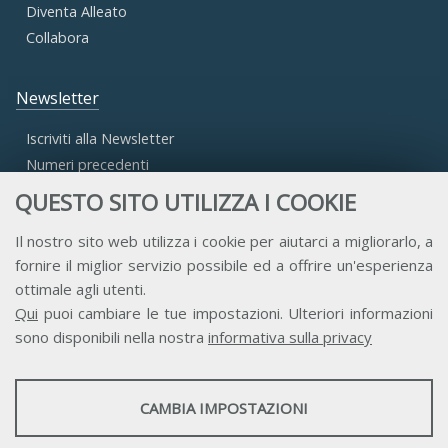
Diventa Alleato
Collabora
Newsletter
Iscriviti alla Newsletter
Numeri precedenti
QUESTO SITO UTILIZZA I COOKIE
Area Riservata
Il nostro sito web utilizza i cookie per aiutarci a migliorarlo, a
fornire il miglior servizio possibile ed a offrire un'esperienza
Accesso Aderenti
ottimale agli utenti.
Accesso Consulta
Qui
puoi cambiare le tue impostazioni. Ulteriori informazioni
Accesso Team
sono disponibili nella nostra
informativa sulla privacy
STATISTICHE
CAMBIA IMPOSTAZIONI
Strumenti statistici che raccolgono dati anonimi sull'utilizzo e la
funzionalità del sito web.