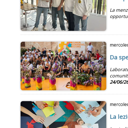
La menzi
opportun
mercole
Da spe
Laborato
comunità
24/06/2
mercole
La lez