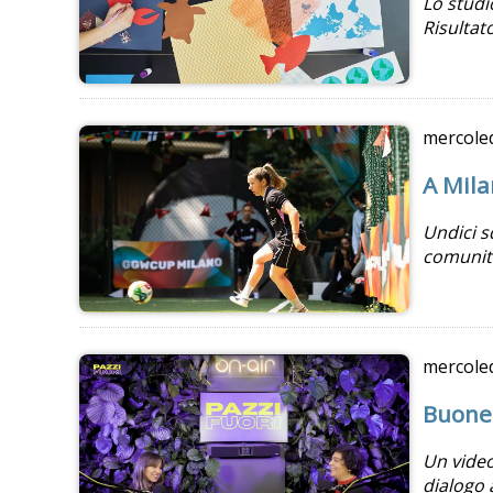
Lo studi
Risultat
mercole
A Mila
Undici s
comunità
mercole
Buone 
Un video
dialogo 