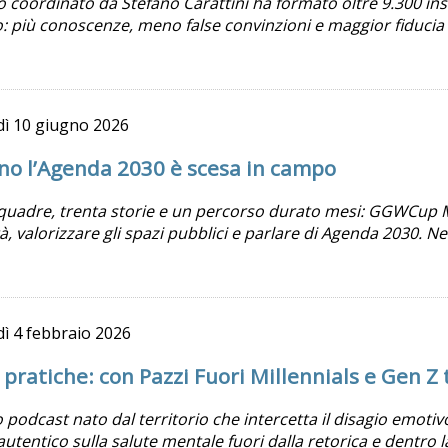
o coordinato da Stefano Carattini ha formato oltre 9.300 ins
o: più conoscenze, meno false convinzioni e maggior fiducia 
dì
10 giugno 2026
no l’Agenda 2030 è scesa in campo
quadre, trenta storie e un percorso durato mesi: GGWCup Mi
, valorizzare gli spazi pubblici e parlare di Agenda 2030.
dì
4 febbraio 2026
pratiche: con Pazzi Fuori Millennials e Gen Z
 podcast nato dal territorio che intercetta il disagio emoti
autentico sulla salute mentale fuori dalla retorica e dentro l