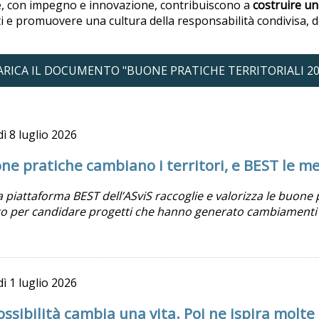
che, con impegno e innovazione, contribuiscono a
costruire un
 e promuovere una cultura della responsabilità condivisa, del
ARICA IL DOCUMENTO "BUONE PRATICHE TERRITORIALI 20
dì
8 luglio 2026
ne pratiche cambiano i territori, e BEST le me
 piattaforma BEST dell’ASviS raccoglie e valorizza le buone pr
o per candidare progetti che hanno generato cambiamenti e p
dì
1 luglio 2026
ssibilità cambia una vita. Poi ne ispira molte 