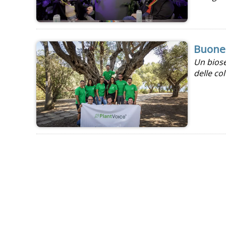
Buone 
Un biose
delle col