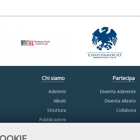
Chi siamo
Partecipa
Aderenti
Diventa Aderente
Alleati
Diventa Alleato
Struttura
Collabora
Pubblicazioni
COOKIE