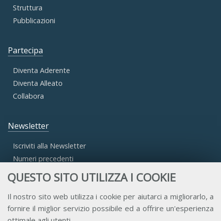
Struttura
Pubblicazioni
Partecipa
Diventa Aderente
Diventa Alleato
Collabora
Newsletter
Iscriviti alla Newsletter
Numeri precedenti
QUESTO SITO UTILIZZA I COOKIE
Area Riservata
Il nostro sito web utilizza i cookie per aiutarci a migliorarlo, a
fornire il miglior servizio possibile ed a offrire un'esperienza
Accesso Aderenti
ottimale agli utenti.