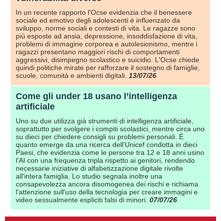
In un recente rapporto l'Ocse evidenzia che il benessere
sociale ed emotivo degli adolescenti è influenzato da
sviluppo, norme sociali e contesti di vita. Le ragazze sono
più esposte ad ansia, depressione, insoddisfazione di vita,
problemi di immagine corporea e autolesionismo, mentre i
ragazzi presentano maggiori rischi di comportamenti
aggressivi, disimpegno scolastico e suicidio. L'Ocse chiede
quindi politiche mirate per rafforzare il sostegno di famiglie,
scuole, comunità e ambienti digitali.
13/07/26
Come gli under 18 usano l’intelligenza
artificiale
Uno su due utilizza già strumenti di intelligenza artificiale,
soprattutto per svolgere i compiti scolastici, mentre circa uno
su dieci per chiedere consigli su problemi personali. È
quanto emerge da una ricerca dell’Unicef condotta in dieci
Paesi, che evidenzia come le persone tra 12 e 18 anni usino
l'AI con una frequenza tripla rispetto ai genitori, rendendo
necessarie iniziative di alfabetizzazione digitale rivolte
all'intera famiglia. Lo studio segnala inoltre una
consapevolezza ancora disomogenea dei rischi e richiama
l'attenzione sull'uso della tecnologia per creare immagini e
video sessualmente espliciti falsi di minori.
07/07/26