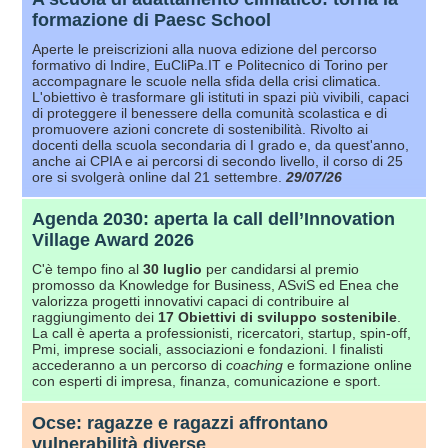
formazione di Paesc School
Aperte le preiscrizioni alla nuova edizione del percorso
formativo di Indire, EuCliPa.IT e Politecnico di Torino per
accompagnare le scuole nella sfida della crisi climatica.
L'obiettivo è trasformare gli istituti in spazi più vivibili, capaci
di proteggere il benessere della comunità scolastica e di
promuovere azioni concrete di sostenibilità. Rivolto ai
docenti della scuola secondaria di I grado e, da quest'anno,
anche ai CPIA e ai percorsi di secondo livello, il corso di 25
ore si svolgerà online dal 21 settembre.
29/07/26
Agenda 2030: aperta la call dell’Innovation
Village Award 2026
C'è tempo fino al
30 luglio
per candidarsi al premio
promosso da Knowledge for Business, ASviS ed Enea che
valorizza progetti innovativi capaci di contribuire al
raggiungimento dei
17 Obiettivi
di sviluppo sostenibile
.
La call è aperta a professionisti, ricercatori, startup, spin-off,
Pmi, imprese sociali, associazioni e fondazioni. I finalisti
accederanno a un percorso di
coaching
e formazione online
con esperti di impresa, finanza, comunicazione e sport.
Ocse: ragazze e ragazzi affrontano
vulnerabilità diverse