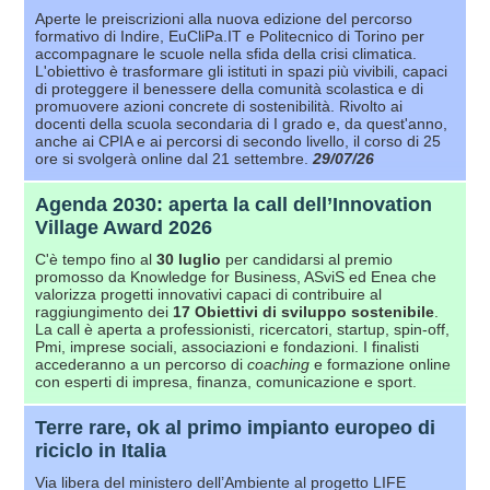
Aperte le preiscrizioni alla nuova edizione del percorso
formativo di Indire, EuCliPa.IT e Politecnico di Torino per
accompagnare le scuole nella sfida della crisi climatica.
L'obiettivo è trasformare gli istituti in spazi più vivibili, capaci
di proteggere il benessere della comunità scolastica e di
promuovere azioni concrete di sostenibilità. Rivolto ai
docenti della scuola secondaria di I grado e, da quest'anno,
anche ai CPIA e ai percorsi di secondo livello, il corso di 25
ore si svolgerà online dal 21 settembre.
29/07/26
Agenda 2030: aperta la call dell’Innovation
Village Award 2026
C'è tempo fino al
30 luglio
per candidarsi al premio
promosso da Knowledge for Business, ASviS ed Enea che
valorizza progetti innovativi capaci di contribuire al
raggiungimento dei
17 Obiettivi
di sviluppo sostenibile
.
La call è aperta a professionisti, ricercatori, startup, spin-off,
Pmi, imprese sociali, associazioni e fondazioni. I finalisti
accederanno a un percorso di
coaching
e formazione online
con esperti di impresa, finanza, comunicazione e sport.
Terre rare, ok al primo impianto europeo di
riciclo in Italia
Via libera del ministero dell’Ambiente al progetto LIFE