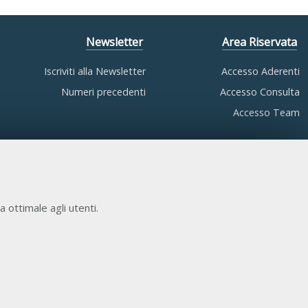
Newsletter
Area Riservata
Iscriviti alla Newsletter
Accesso Aderenti
Numeri precedenti
Accesso Consulta
Accesso Team
a ottimale agli utenti.
COOKIE NECESSARI
Cookie di funzionamento che consentono servizi e
funzioni essenziali, tra cui la verifica dell'identità, la