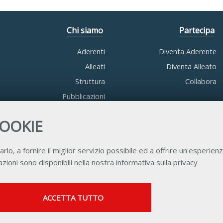
Chi siamo
Partecipa
Aderenti
Diventa Aderente
Alleati
Diventa Alleato
Struttura
Collabora
Pubblicazioni
COOKIE
arlo, a fornire il miglior servizio possibile ed a offrire un'esperienz
zioni sono disponibili nella nostra
informativa sulla privacy
Contatti
Privacy
Trasparenza
Credits
SERVIZI FACOLTATVI
ACCETTA TUTTO
Questi cookie vengono utilizzati per abilitare servizi di
terze parti che prevedono profilazione. Sono