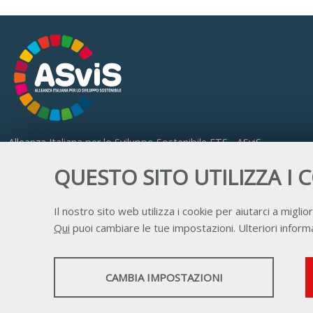
Alleanza Italiana per lo Sviluppo Sostenibile ETS - ASviS
Via Farini 17, 00185 Roma
QUESTO SITO UTILIZZA I 
C.F. 97893090585 P.IVA 14610671001
Il nostro sito web utilizza i cookie per aiutarci a miglior
Qui
puoi cambiare le tue impostazioni. Ulteriori informa
STATISTICHE
CAMBIA IMPOSTAZIONI
Strumenti statistici che raccolgono dati anonimi
sull'utilizzo e la funzionalità del sito web.