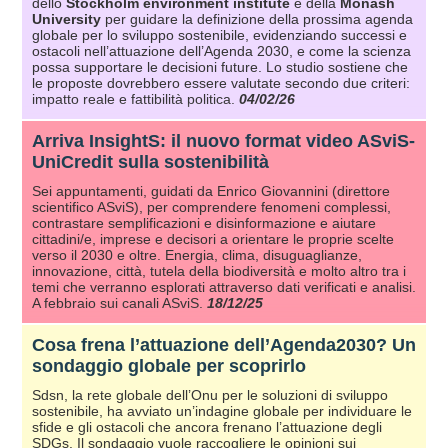
dello
Stockholm environment institute
e della
Monash
University
per guidare la definizione della prossima agenda
globale per lo sviluppo sostenibile, evidenziando successi e
ostacoli nell’attuazione dell’Agenda 2030, e come la scienza
possa supportare le decisioni future. Lo studio sostiene che
le proposte dovrebbero essere valutate secondo due criteri:
impatto reale e fattibilità politica.
04/02/26
Arriva InsightS: il nuovo format video ASviS-
UniCredit sulla sostenibilità
Sei appuntamenti, guidati da Enrico Giovannini (direttore
scientifico ASviS), per comprendere fenomeni complessi,
contrastare semplificazioni e disinformazione e aiutare
cittadini/e, imprese e decisori a orientare le proprie scelte
verso il 2030 e oltre. Energia, clima, disuguaglianze,
innovazione, città, tutela della biodiversità e molto altro tra i
temi che verranno esplorati attraverso dati verificati e analisi.
A febbraio sui canali ASviS.
18/12/25
Cosa frena l’attuazione dell’Agenda2030? Un
sondaggio globale per scoprirlo
Sdsn, la rete globale dell’Onu per le soluzioni di sviluppo
sostenibile, ha avviato un’indagine globale per individuare le
sfide e gli ostacoli che ancora frenano l’attuazione degli
SDGs. Il sondaggio vuole raccogliere le opinioni sui