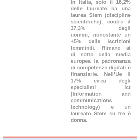
In Italia, solo il 16,2%
delle laureate ha una
laurea Stem (discipline
scientifiche), contro il
37,3% degli
uomini, nonostante un
+5% delle iscrizioni
femminili. Rimane al
di sotto della media
europea la padronanza
di competenze digitali e
finanziarie. Nell’Ue il
17% circa degli
specialisti Ict
(Information and
communications
technology)
e un
laureato Stem su tre è
donna.