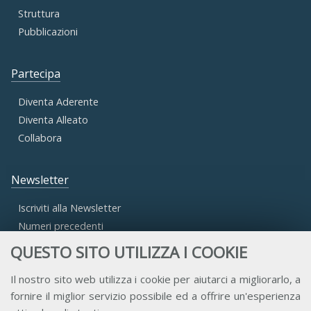
Struttura
Pubblicazioni
Partecipa
Diventa Aderente
Diventa Alleato
Collabora
Newsletter
Iscriviti alla Newsletter
Numeri precedenti
QUESTO SITO UTILIZZA I COOKIE
Area Riservata
Il nostro sito web utilizza i cookie per aiutarci a migliorarlo, a
fornire il miglior servizio possibile ed a offrire un'esperienza
Accesso Aderenti