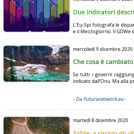
Due indicatori descr
L’Eu-Spi fotografa le dispa
e il Mezzogiorno. Il GDWe d
mercoledì
9 dicembre 2020
Che cosa è cambiato 
Se tutti i governi raggiung
indicato dall’Onu. Ma alla 
- Da Futuranetwork.eu -
martedì
8 dicembre 2020
Fable: a rischio gli 