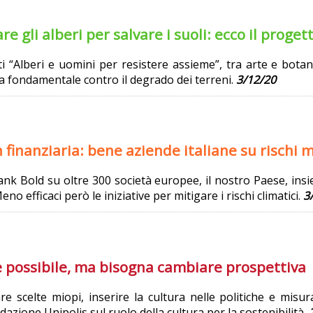
re gli alberi per salvare i suoli: ecco il proge
iti “Alberi e uomini per resistere assieme”, tra arte e botan
a fondamentale contro il degrado dei terreni.
3/12/20
finanziaria: bene aziende italiane su rischi 
nk Bold su oltre 300 società europee, il nostro Paese, insi
eno efficaci però le iniziative per mitigare i rischi climatici.
3/
è possibile, ma bisogna cambiare prospettiva
tare scelte miopi, inserire la cultura nelle politiche e m
azione Unipolis sul ruolo della cultura per la sostenibilità.