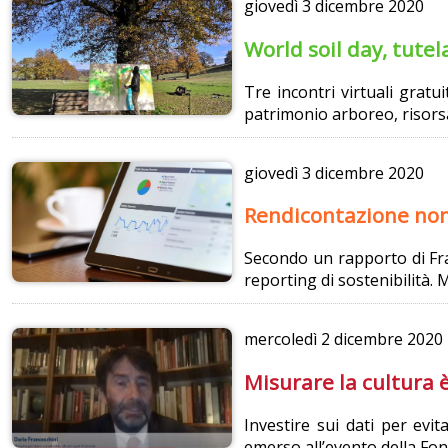
giovedì
3 dicembre 2020
World soil day, tutela
Tre incontri virtuali gratu
patrimonio arboreo, risors
giovedì
3 dicembre 2020
Rendicontazione non 
Secondo un rapporto di Fra
reporting di sostenibilità. M
mercoledì
2 dicembre 2020
Misurare la cultura 
Investire sui dati per evi
emerso all’evento della Fond