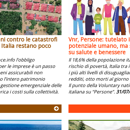
ni contro le catastrofi
Vnr, Persone: tutelato i
n Italia restano poco
potenziale umano, ma s
su salute e benessere
e.info l’obbligo
Il 18,6% della popolazione it
per le imprese è un passo
rischio di povertà, Italia tra
beni assicurabili non
i più alti livelli di disuguagli
l’intero patrimonio
redditi, otto morti al giorno 
 gestione emergenziale delle
Il punto della Voluntary nat
ica i costi sulla collettività.
italiana su “Persone”.
31/07