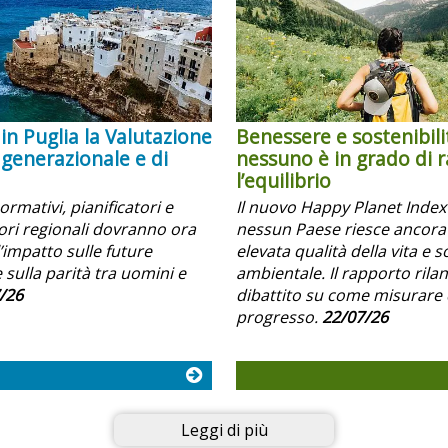
in Puglia la Valutazione
Benessere e sostenibili
 generazionale e di
nessuno è in grado di 
l’equilibrio
normativi, pianificatori e
Il nuovo Happy Planet Inde
i regionali dovranno ora
nessun Paese riesce ancora
’impatto sulle future
elevata qualità della vita e s
 sulla parità tra uomini e
ambientale. Il rapporto rilanc
/26
dibattito su come misurare 
progresso.
22/07/26
Leggi di più