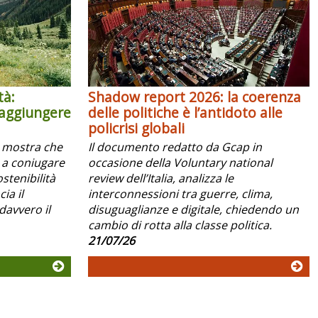
tà:
Shadow report 2026: la coerenza
raggiungere
delle politiche è l’antidoto alle
policrisi globali
x mostra che
Il documento redatto da Gcap in
 a coniugare
occasione della Voluntary national
ostenibilità
review dell’Italia, analizza le
ia il
interconnessioni tra guerre, clima,
davvero il
disuguaglianze e digitale, chiedendo un
cambio di rotta alla classe politica.
21/07/26