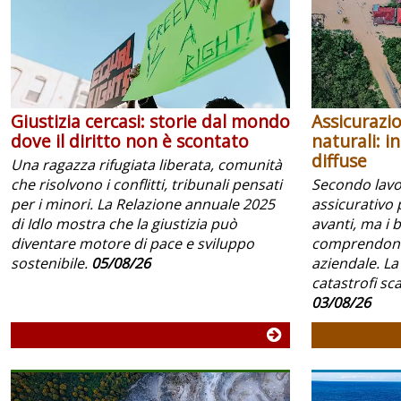
Giustizia cercasi: storie dal mondo
Assicurazio
dove il diritto non è scontato
naturali: i
diffuse
Una ragazza rifugiata liberata, comunità
che risolvono i conflitti, tribunali pensati
Secondo lavoc
per i minori. La Relazione annuale 2025
assicurativo 
di Idlo mostra che la giustizia può
avanti, ma i 
diventare motore di pace e sviluppo
comprendono 
sostenibile.
05/08/26
aziendale. La
catastrofi scar
03/08/26