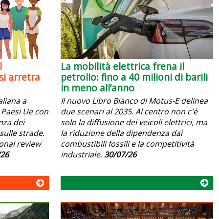
l
La mobilità elettrica frena il
i arretra
petrolio: fino a 40 milioni di barili
in meno all’anno
aliana a
Il nuovo Libro Bianco di Motus-E delinea
 i Paesi Ue con
due scenari al 2035. Al centro non c'è
anza dei
solo la diffusione dei veicoli elettrici, ma
sulle strade.
la riduzione della dipendenza dai
ional review
combustibili fossili e la competitività
/26
industriale.
30/07/26