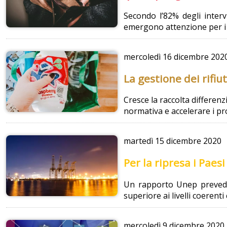
Secondo l’82% degli interv
emergono attenzione per i p
mercoledì
16 dicembre 202
La gestione dei rifiu
Cresce la raccolta differenzi
normativa e accelerare i pr
martedì
15 dicembre 2020
Per la ripresa i Paes
Un rapporto Unep prevede 
superiore ai livelli coerenti
mercoledì
9 dicembre 2020