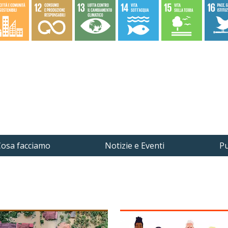
osa facciamo
Notizie e Eventi
Pu