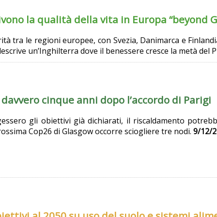
ivono la qualità della vita in Europa “beyond 
rità tra le regioni europee, con Svezia, Danimarca e Finlandi
escrive un’Inghilterra dove il benessere cresce la metà del Pi
davvero cinque anni dopo l’accordo di Parigi
essero gli obiettivi già dichiarati, il riscaldamento potrebb
prossima Cop26 di Glasgow occorre sciogliere tre nodi.
9/12/2
obiettivi al 2050 su uso del suolo e sistemi alim