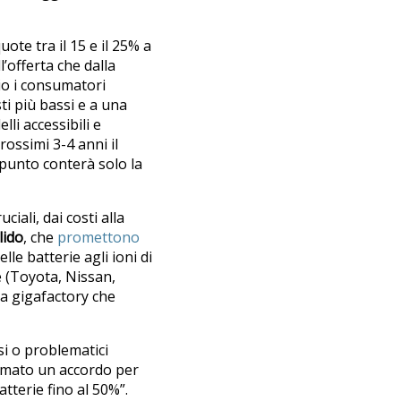
uote tra il 15 e il 25% a
’offerta che dalla
io i consumatori
i più bassi e a una
li accessibili e
rossimi 3-4 anni il
 punto conterà solo la
iali, dai costi alla
lido
, che
promettono
le batterie agli ioni di
e (Toyota, Nissan,
a gigafactory che
osi o problematici
irmato un accordo per
atterie fino al 50%”.