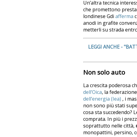
Un’altra tecnica interess
che promettono prestaz
londinese Gdi
afferma
c
anodi in grafite convenzi
metterli su strada entro
LEGGI ANCHE - "BAT
Non solo auto
La crescita poderosa ch
dell’Oica
, la federazion
dell’energia (Iea)
, i mas
non sono più stati supe
cosa sta succedendo? Le
comprata. In più i prezz
soprattutto nelle città,
monopattini, persino, 