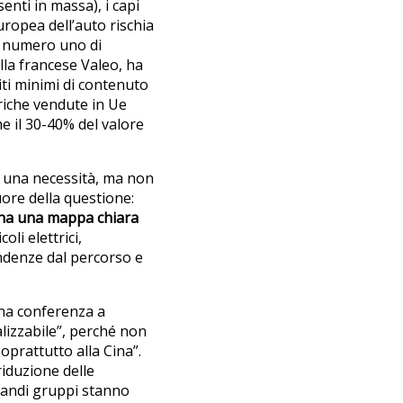
enti in massa), i capi
uropea dell’auto rischia
, numero uno di
lla francese Valeo, ha
iti minimi di contenuto
triche vendute in Ue
 il 30-40% del valore
a una necessità, ma non
ore della questione:
ha una mappa chiara
li elettrici,
endenze dal percorso e
una conferenza a
alizzabile”, perché non
oprattutto alla Cina”.
riduzione delle
grandi gruppi stanno