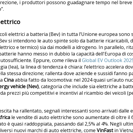
direzione, i produttori possono guadagnare tempo nel breve
”.
lettrico
coli elettrici a batteria (Bev) in tutta l’Unione europea sono s
 Bev si intendono le auto spinte solo da batterie ricaricabili, 
ttrico e termico) sia dai modelli a idrogeno. In parallelo, rit
batterie hanno messo in dubbio la capacità dell'Europa di cos
utosufficiente. Eppure, come rileva il
Global EV Outlook 202
ia (Iea), la linea di tendenza è chiara: l’elettrico accelera do
lla stessa direzione; rallenta dove aziende e sussidi fanno p
la
Cina
abbia fatto da locomotiva: nel 2024 quasi un’auto nu
rgy vehicle (Nev)
, categoria che include sia elettriche a batte
 prezzi più competitivi e incentivi al ricambio dei veicoli (p
escita ha rallentato, segnali interessanti sono arrivati dalle
frica
le vendite di auto elettriche sono aumentate di oltre i
to è quasi raddoppiata, passando dal 2,5% al ​​4%. Negli ultimi 
diversi nuovi marchi di auto elettriche, come
VinFast
in Vietn