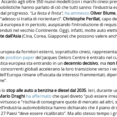
Accanto agli oltre 350 nuovi modelli (con i marchi cinesi pres
bilistiche hanno parlato di ciò che tutti sanno: l’industria e
i dal progresso.
“La festa è finita”
,
ha ammesso
Oliver Blume
desso si tratta di riorientarci”.
Christophe Perillat
, capo de
tà europea è in pericolo, auspicando l’introduzione di requis
venduti nel vecchio Continente. Oggi, infatti, molte auto elet
te dall’Asia
(Cina, Corea, Giappone) che possono valere anche
uropea da fornitori esterni, soprattutto cinesi, rappresent
nte
position paper
del Jacques Delors Centre è entrato nel cu
stica europea sta entrando in un
decennio decisivo
, ma
non 
concorrenti globali accelerano la loro transizione verso i veico
 dell'Europa rimane offuscata da interessi frammentati, dip
ne”.
a lo
stop alle auto a benzina e diesel dal 2035
. Ieri, durante 
Mario Draghi
ha affermato
che quel divieto “può essere irre
virtuoso e “rischia di consegnare quote di mercato ad altri, s
ll’industria automobilistica hanno dichiarato che il piano di 
i 27 Paesi “deve essere ricalibrato”. Ma allo stesso tempo i 