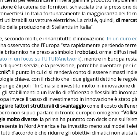
one è la catena dei fornitori, schiacciata tra la pressione dei
riconvertirsi. In Italia fortunatamente la maggioranza dei for
tilizzabili su vetture elettriche. La crisi è, quindi,
di merca
o della produzione di Stellantis in Italia”.
he, secondo molti, è innanzitutto d’innovazione.
In un duro ed
ha osservato che l’Europa “sta rapidamente perdendo terren
ale britannico ha preso a simbolo i
robotaxi
, ormai diffusi ne
ato in un focus su FUTURAnetwork
), mentre in Europa rest
za di questi servizi, è la previsione, potrebbe diventare per i 
nik”
: il punto in cui ci si renderà conto di essere rimasti indi
ologia chiave, con il rischio che i due giganti dettino le regol
unge Zirpoli: “In Cina si è investito molto in innovazione di
i stabilimenti a un livello di efficienza e flessibilità incomp
ropa invece il tasso di investimento in innovazione è stato p
eggiare fattori strutturali di svantaggio
come il costo dell’ener
 però non si può parlare di fronte europeo omogeno: “
Volk
gie molto diverse
: la prima ha puntato con decisione sull’elett
resente in Nord America e ha investito meno sui modelli elett
tti d’accordo è che ridurre gli obiettivi climatici non aiuta l