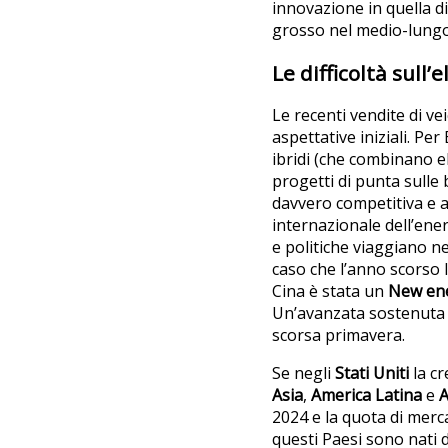
innovazione in quella 
grosso nel medio-lungo
Le difficoltà sull’e
Le recenti vendite di vei
aspettative iniziali. Per
ibridi (che combinano ele
progetti di punta sulle 
davvero competitiva e a
internazionale dell’energ
e politiche viaggiano ne
caso che l’anno scorso 
Cina è stata un
New ene
Un’avanzata sostenuta da
scorsa primavera.
Se negli
Stati Uniti
la cr
Asia
,
America Latina
e
A
2024 e la quota di merca
questi Paesi sono nati 