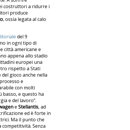
 costruttori a ridurre i
nitori produce
to
, ossia legata al calo
itoriale
del 9
o in ogni tipo di
lle città americane e
ano appena allo stadio
cittadini europei una
etro rispetto a Stati
e del gioco anche nella
 processo e
arabile con molti
iù basso, e questo ha
gia e del lavoro”.
swagen
e
Stellantis
, ad
rificazione ed è forte in
rici. Ma il punto che
a competitività. Senza