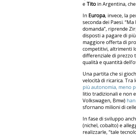
e
Tito
in Argentina, che
In
Europa
, invece, la p
seconda dei Paesi. “Ma 
domanda”, riprende Zirp
disposti a pagare di pi
maggiore offerta di pro
competitivi, altrimenti 
differenziale di prezzo 
qualità e quantità dell’o
Una partita che si gioch
velocità di ricarica. Tr
più autonomia, meno p
litio tradizionali e non
Volkswagen, Bmw)
hann
sfornano milioni di celle
In fase di sviluppo anc
(nichel, cobalto) e alleg
realizzarle, “tale tecno