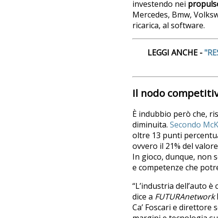
investendo nei
propulso
Mercedes, Bmw, Volkswag
ricarica, al software.
LEGGI ANCHE -
"RE
Il nodo competitiv
È indubbio però che, ri
diminuita.
Secondo McK
oltre 13 punti percentua
ovvero il 21% del valor
In gioco, dunque, non so
e competenze che potre
“L’industria dell’auto è
dice a
FUTURAnetwork
Ca’ Foscari e direttore 
margini e tecnologia suf