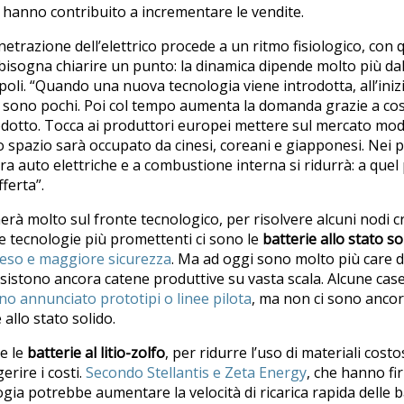
 hanno contribuito a incrementare le vendite.
enetrazione dell’elettrico procede a un ritmo fisiologico, con q
bisogna chiarire un punto: la dinamica dipende molto più dall
oli. “Quando una nuova tecnologia viene introdotta, all’iniz
ù sono pochi. Poi col tempo aumenta la domanda grazie a cost
dotto. Tocca ai produttori europei mettere sul mercato model
lo spazio sarà occupato da cinesi, coreani e giapponesi. Nei p
tra auto elettriche e a combustione interna si ridurrà: a quel
fferta”.
erà molto sul fronte tecnologico, per risolvere alcuni nodi cruc
a le tecnologie più promettenti ci sono le
batterie allo stato so
eso e maggiore sicurezza
. Ma ad oggi sono molto più care del
 esistono ancora catene produttive su vasta scala. Alcune cas
o annunciato prototipi o linee pilota
, ma non ci sono ancor
 allo stato solido.
he le
batterie al litio-zolfo
, per ridurre l’uso di materiali cost
gerire i costi.
Secondo Stellantis e Zeta Energy
, che hanno f
logia potrebbe aumentare la velocità di ricarica rapida delle b