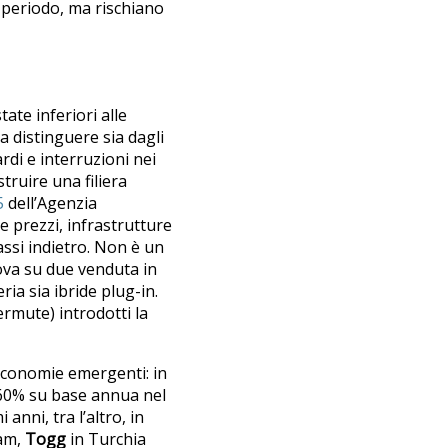
 periodo, ma rischiano
tate inferiori alle
da distinguere sia dagli
ardi e interruzioni nei
truire una filiera
5
dell’Agenzia
ve prezzi, infrastrutture
assi indietro. Non è un
ova su due venduta in
ria sia ibride plug-in.
ermute) introdotti la
 economie emergenti: in
l 60% su base annua nel
anni, tra l’altro, in
am,
Togg
in Turchia