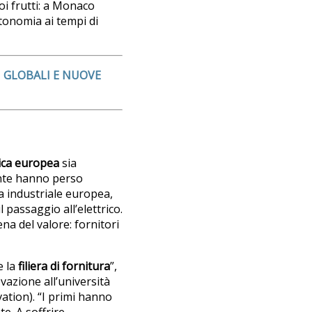
oi frutti: a Monaco
tonomia ai tempi di
SI GLOBALI E NUOVE
tica europea
sia
ente hanno perso
za industriale europea,
passaggio all’elettrico.
na del valore: fornitori
e la
filiera di fornitura
”,
vazione all’università
vation). “I primi hanno
e. A soffrire