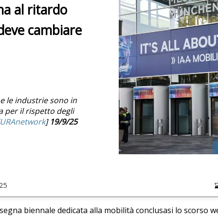
a al ritardo
o deve cambiare
e le industrie sono in
 per il rispetto degli
URAnetwork
]
19/9/25
25
ssegna biennale dedicata alla mobilità conclusasi lo scorso w