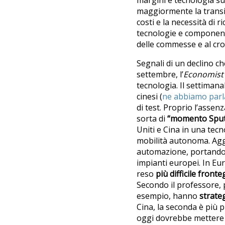
maggiormente la transizi
costi e la necessità di 
tecnologie e componenti u
delle commesse e al croll
Segnali di un declino c
settembre, l’
Economist
tecnologia. Il settiman
cinesi (
ne abbiamo parl
di test. Proprio l’assen
sorta di
“momento Sput
Uniti e Cina in una tecn
mobilità autonoma. Aggi
automazione, portando gl
impianti europei. In Eu
reso
più difficile front
Secondo il professore,
esempio, hanno
strate
Cina, la seconda è più p
oggi dovrebbe mettere tu