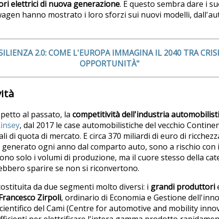
ri elettrici di nuova generazione
. E questo sembra dare i su
en hanno mostrato i loro sforzi sui nuovi modelli, dall'au
SILIENZA 2.0: COME L'EUROPA IMMAGINA IL 2040 TRA CRI
OPPORTUNITÀ"
ità
spetto al passato, la
competitività dell'industria automobilis
insey
, dal 2017 le case automobilistiche del vecchio Contin
li di quota di mercato. E circa 370 miliardi di euro di ricchez
e generato ogni anno dal comparto auto, sono a rischio con il 
no solo i volumi di produzione, ma il cuore stesso della cate
bbero sparire se non si riconvertono.
 costituita da due segmenti molto diversi: i
grandi produttori
Francesco Zirpoli
, ordinario di Economia e Gestione dell'inno
scientifico del Cami (Centre for automotive and mobility inno
ficienti per elettrificare l'intera gamma prodotto rapidament