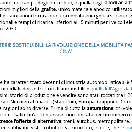
ante, nel campo degli ioni di litio, è quella degli
anodi ad alto
ioni migliori della
grafite
, unico materiale anodico utilizzato
he i suoi anodi forniscono una densità energetica superiore 
onali e tempi di ricarica inferiori ai 15 minuti per i veicoli ele
 il 2030.
TERIE SOSTITUIBILI: LA RIVOLUZIONE DELLA MOBILITÀ P
CINA"
e ha caratterizzato decenni di industria automobilistica si è
e mondiale dei costruttori di automobili, e
quelli dell’Agenzia
simi storici di produzione e vendite sono stati toccati tra il 20
rati. Nei mercati maturi (Stati Uniti, Europa, Giappone, Core
 ragioni sono diverse. Prima di tutto la
saturazione
: chi vol
i sono saliti: un’auto nuova è fuori portata per un numero cr
cresce l’offerta di alternative
: treni, autobus, metropolitane, b
come abbiamo visto, robotaxi.
Va ricordato, inoltre, che
le nu