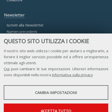
Newsletter
Iscriviti alla Newsletter
Numeri precedenti
QUESTO SITO UTILIZZA I COOKIE
Area Riservata
Il nostro sito web utilizza i cookie per aiutarci a migliorarlo, a
fornire il miglior servizio possibile ed a offrire un'esperienza
Accesso Aderenti
ottimale agli utenti.
Accesso Consulta
Qui
puoi cambiare le tue impostazioni. Ulteriori informazioni
Accesso Team
sono disponibili nella nostra
informativa sulla privacy
STATISTICHE
CAMBIA IMPOSTAZIONI
Strumenti statistici che raccolgono dati anonimi sull'utilizzo e la
funzionalità del sito web.
Contatti
Privacy
Trasparenza
Credits
Mostra maggiori informazioni
ACCETTA TUTTO