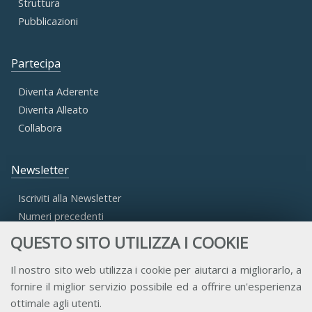
Struttura
Pubblicazioni
Partecipa
Diventa Aderente
Diventa Alleato
Collabora
Newsletter
Iscriviti alla Newsletter
Numeri precedenti
QUESTO SITO UTILIZZA I COOKIE
Area Riservata
Il nostro sito web utilizza i cookie per aiutarci a migliorarlo, a
fornire il miglior servizio possibile ed a offrire un'esperienza
Accesso Aderenti
ottimale agli utenti.
Accesso Consulta