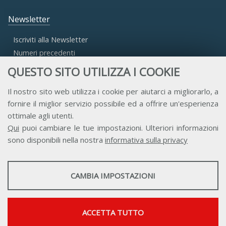
Newsletter
Iscriviti alla Newsletter
Numeri precedenti
QUESTO SITO UTILIZZA I COOKIE
Area Riservata
Il nostro sito web utilizza i cookie per aiutarci a migliorarlo, a
fornire il miglior servizio possibile ed a offrire un'esperienza
Accesso Aderenti
ottimale agli utenti.
Accesso Consulta
Qui
puoi cambiare le tue impostazioni. Ulteriori informazioni
Accesso Team
sono disponibili nella nostra
informativa sulla privacy
STATISTICHE
CAMBIA IMPOSTAZIONI
Strumenti statistici che raccolgono dati anonimi sull'utilizzo e la
funzionalità del sito web.
Contatti
Privacy
Trasparenza
Credits
Mostra maggiori informazioni
ACCETTA TUTTO