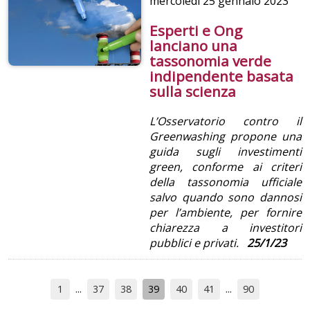
mercoledì
25 gennaio 2023
Esperti e Ong
lanciano una
tassonomia verde
indipendente basata
sulla scienza
L’Osservatorio contro il
Greenwashing propone una
guida sugli investimenti
green, conforme ai criteri
della tassonomia ufficiale
salvo quando sono dannosi
per l’ambiente, per fornire
chiarezza a investitori
pubblici e privati.
25/1/23
1
37
38
39
40
41
90