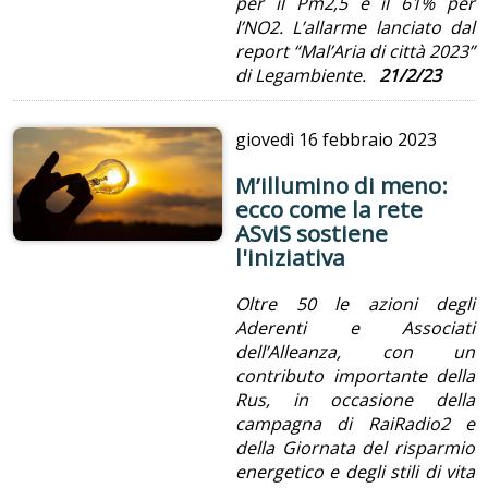
per il Pm2,5 e il 61% per
l’NO2. L’allarme lanciato dal
report “Mal’Aria di città 2023”
di Legambiente.
21/2/23
giovedì
16 febbraio 2023
M’illumino di meno:
ecco come la rete
ASviS sostiene
l'iniziativa
Oltre 50 le azioni degli
Aderenti e Associati
dell’Alleanza, con un
contributo importante della
Rus, in occasione della
campagna di RaiRadio2 e
della Giornata del risparmio
energetico e degli stili di vita