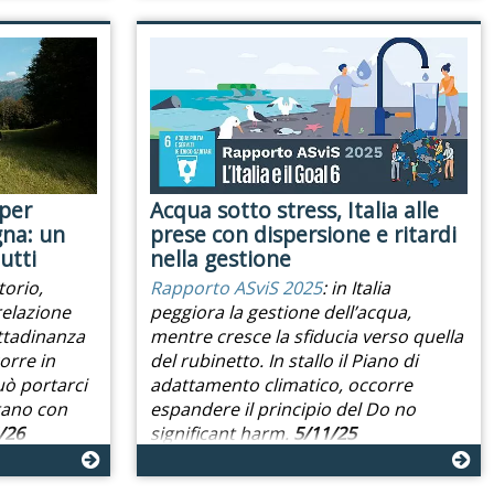
 per
Acqua sotto stress, Italia alle
na: un
prese con dispersione e ritardi
utti
nella gestione
torio,
Rapporto ASviS 2025
: in Italia
relazione
peggiora la gestione dell’acqua,
ittadinanza
mentre cresce la sfiducia verso quella
orre in
del rubinetto. In stallo il Piano di
uò portarci
adattamento climatico, occorre
tano con
espandere il principio del Do no
/26
significant harm.
5/11/25