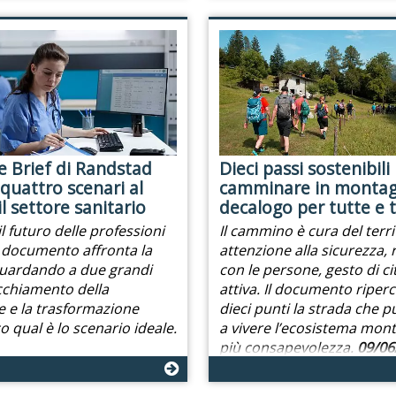
e Brief di Randstad
Dieci passi sostenibili
quattro scenari al
camminare in montag
l settore sanitario
decalogo per tutte e t
l futuro delle professioni
Il cammino è cura del terri
Il documento affronta la
attenzione alla sicurezza, 
ardando a due grandi
con le persone, gesto di c
ecchiamento della
attiva. Il documento riperc
 e la trasformazione
dieci punti la strada che p
co qual è lo scenario ideale.
a vivere l’ecosistema mon
più consapevolezza.
09/06