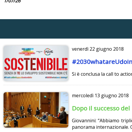
1/07/26
venerdì
22 giugno 2018
#2030whatareUdoing? 
Si è conclusa la call to acti
mercoledì
13 giugno 2018
Dopo il successo del 
Giovannini: “Abbiamo triplic
panorama internazionale. Or