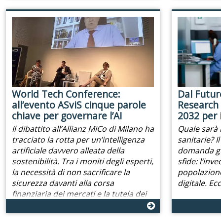
World Tech Conference:
Dal Futur
all’evento ASviS cinque parole
Research 
chiave per governare l’AI
2032 per i
Il dibattito all’Allianz MiCo di Milano ha
Quale sarà i
tracciato la rotta per un’intelligenza
sanitarie? 
artificiale davvero alleata della
domanda gu
sostenibilità. Tra i moniti degli esperti,
sfide: l’inv
la necessità di non sacrificare la
popolazione
sicurezza davanti alla corsa
digitale. Ec
finanziaria dei mercati e la tutela dei
lavoratori più giovani.
26/06/26