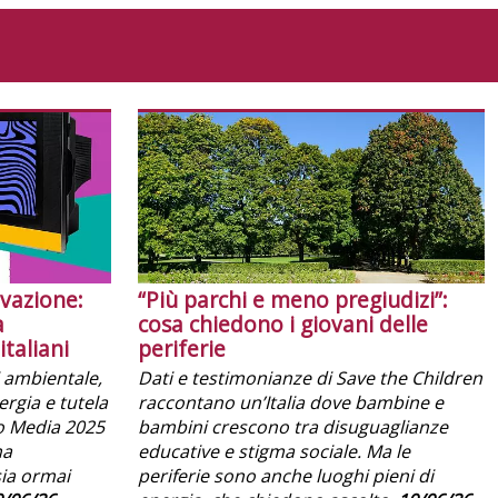
ovazione:
“Più parchi e meno pregiudizi”:
a
cosa chiedono i giovani delle
italiani
periferie
si ambientale,
Dati e testimonianze di Save the Children
rgia e tutela
raccontano un’Italia dove bambine e
co Media 2025
bambini crescono tra disuguaglianze
ma
educative e stigma sociale. Ma le
sia ormai
periferie sono anche luoghi pieni di