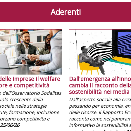
Aderenti
delle imprese il welfare
Dall'emergenza all'inn
ore e competitività
cambia il racconto dell
sostenibilità nei media 
o dell’Osservatorio Sodalitas
ruolo crescente della
Dall’aspetto sociale alla cri
sociale nelle strategie
passando per economia, ene
lute, formazione, inclusione
delle risorse. Il Rapporto E
forzano competitività e
racconta come nel panora
25/06/26
informativo la sostenibilità 