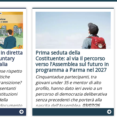
 in diretta
Prima seduta della
untary
Costituente: al via il percorso
alia
verso l'Assemblea sul futuro in
programma a Parma nel 2027
ese rispetto
tiche
Cinquantadue partecipanti, tra
transizione?
giovani under 35 e mentor di alto
sentanti
profilo, hanno dato ieri avvio a un
stituzioni
percorso di democrazia deliberativa
ella
senza precedenti che porterà alla
l documento
nascita dell'Assemblea.
03/07/26
/07/26