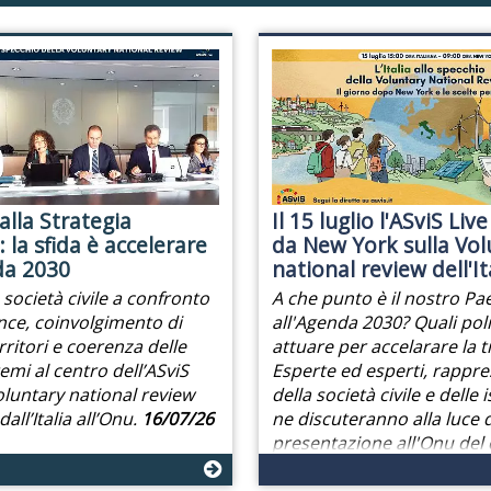
alla Strategia
Il 15 luglio l'ASviS Live
 la sfida è accelerare
da New York sulla Vol
da 2030
national review dell'It
e società civile a confronto
A che punto è il nostro Pa
ce, coinvolgimento di
all'Agenda 2030? Quali poli
rritori e coerenza delle
attuare per accelarare la 
 temi al centro dell’ASviS
Esperte ed esperti, rappre
Voluntary national review
della società civile e delle i
all’Italia all’Onu.
16/07/26
ne discuteranno alla luce d
presentazione all'Onu de
sulla posizione italiana.
06