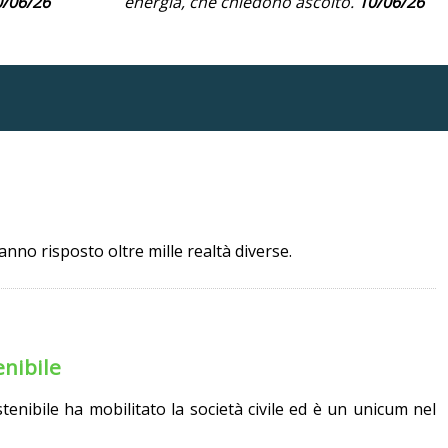
0/06/26
energia, che chiedono ascolto.
10/06/26
hanno risposto oltre mille realtà diverse.
enibile
ostenibile ha mobilitato la società civile ed è un unicum nel