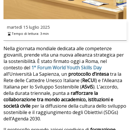
martedì
15 luglio 2025
Tempo di lettura:
3
min
Nella giornata mondiale dedicata alle competenze
giovanili, prende vita una nuova alleanza strategica per
la sostenibilità. È stato firmato oggi a Roma, nel
contesto del
1° Forum World Youth Skills Day
all’Università La Sapienza, un
protocollo d’intesa
tra la
Rete delle Cattedre Unesco Italiane (
ReCUI
) e l’Alleanza
Italiana per lo Sviluppo Sostenibile (
ASviS
). L’accordo,
della durata triennale, punta a
rafforzare la
collaborazione tra mondo accademico, istituzioni e
società civile
per la diffusione della cultura dello sviluppo
sostenibile e il raggiungimento degli Obiettivi (SDGs)
dell’Agenda 2030.
Il protocollo prevede azioni condivise di
formazione,