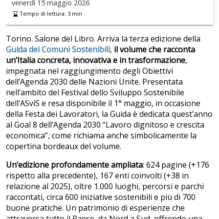
venerdì
15 maggio 2026
Tempo di lettura:
3
min
Torino. Salone del Libro. Arriva la terza edizione della
Guida dei Comuni Sostenibili
,
il volume che racconta
un’Italia concreta, innovativa e in trasformazione
,
impegnata nel raggiungimento degli Obiettivi
dell’Agenda 2030 delle Nazioni Unite. Presentata
nell’ambito del Festival dello Sviluppo Sostenibile
dell’ASviS e resa disponibile il 1° maggio, in occasione
della Festa dei Lavoratori, la Guida è dedicata quest’anno
al Goal 8 dell’Agenda 2030 “Lavoro dignitoso e crescita
economica”, come richiama anche simbolicamente la
copertina bordeaux del volume.
Un’edizione profondamente ampliata
: 624 pagine (+176
rispetto alla precedente), 167 enti coinvolti (+38 in
relazione al 2025), oltre 1.000 luoghi, percorsi e parchi
raccontati, circa 600 iniziative sostenibili e più di 700
buone pratiche. Un patrimonio di esperienze che
attraversa tutto il Paese, da Nord a Sud, offrendo una