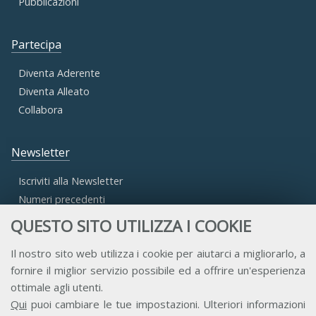
Pubblicazioni
Partecipa
Diventa Aderente
Diventa Alleato
Collabora
Newsletter
Iscriviti alla Newsletter
Numeri precedenti
QUESTO SITO UTILIZZA I COOKIE
Area Riservata
Il nostro sito web utilizza i cookie per aiutarci a migliorarlo, a
fornire il miglior servizio possibile ed a offrire un'esperienza
Accesso Aderenti
ottimale agli utenti.
Accesso Consulta
Qui
puoi cambiare le tue impostazioni. Ulteriori informazioni
Accesso Team