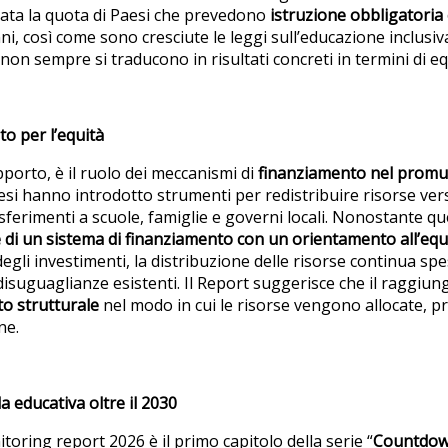
ata la quota di Paesi che prevedono
istruzione obbligatoria
 così come sono cresciute le leggi sull’educazione inclusiva.
on sempre si traducono in risultati concreti in termini di eq
to per l’equità
pporto, è il ruolo dei meccanismi di
finanziamento nel promuo
esi hanno introdotto strumenti per redistribuire risorse vers
asferimenti a scuole, famiglie e governi locali. Nonostante qu
 di un sistema di finanziamento con un orientamento all’equ
degli investimenti, la distribuzione delle risorse continua s
isuguaglianze esistenti. Il Report suggerisce che il raggiung
o strutturale
nel modo in cui le risorse vengono allocate, pri
ne.
a educativa oltre il 2030
toring report 2026 è il primo capitolo della serie “
Countdow