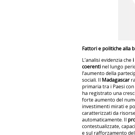
Fattori e politiche alla
L’analisi evidenzia che
i
coerenti
nel lungo perio
l’aumento della partecip
sociali. Il
Madagascar
ra
primaria tra i Paesi con 
ha registrato una cresci
forte aumento del nume
investimenti mirati e p
caratterizzati da risors
automaticamente. Il
pro
contestualizzate, capac
e sul rafforzamento dell