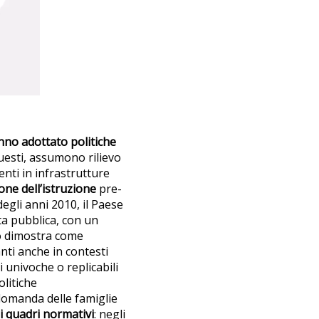
anno adottato politiche
uesti, assumono rilievo
enti in infrastrutture
ne dell’istruzione
pre-
 degli anni 2010, il Paese
rta pubblica, con un
so dimostra come
nti anche in contesti
 univoche o replicabili
litiche
domanda delle famiglie
i quadri normativi
: negli