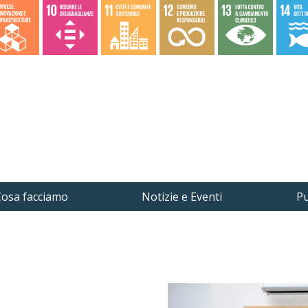
osa facciamo
Notizie e Eventi
Pu