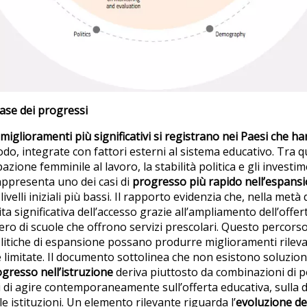
 base dei progressi
 miglioramenti più significativi si registrano nei Paesi che h
do, integrate con fattori esterni al sistema educativo. Tra q
azione femminile al lavoro, la stabilità politica e gli investim
ppresenta uno dei casi di
progresso più rapido nell’espansio
livelli iniziali più bassi. Il rapporto evidenzia che, nella metà
ta significativa dell’accesso grazie all’ampliamento dell’offe
ro di scuole che offrono servizi prescolari. Questo percor
olitiche di espansione possano produrre miglioramenti rileva
e limitate. Il documento sottolinea che non esistono soluzioni
gresso nell’istruzione
deriva piuttosto da combinazioni di po
i di agire contemporaneamente sull’offerta educativa, sulla 
e istituzioni. Un elemento rilevante riguarda l’
evoluzione de