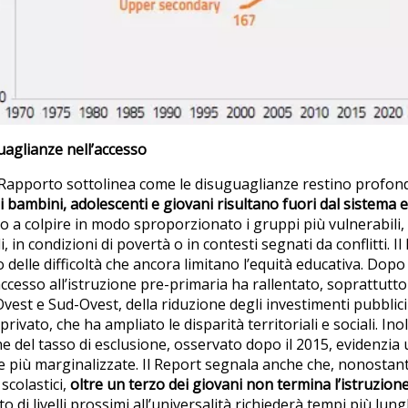
uaglianze nell’accesso
l Rapporto sottolinea come le disuguaglianze restino profonde
i bambini, adolescenti e giovani risultano fuori dal sistema 
o a colpire in modo sproporzionato i gruppi più vulnerabili, 
, in condizioni di povertà o in contesti segnati da conflitti. Il
elle difficoltà che ancora limitano l’equità educativa. Dopo
ccesso all’istruzione pre-primaria ha rallentato, soprattutto 
vest e Sud-Ovest, della riduzione degli investimenti pubblici
ivato, che ha ampliato le disparità territoriali e sociali. Inol
e del tasso di esclusione, osservato dopo il 2015, evidenzia 
e più marginalizzate. Il Report segnala anche che, nonostant
scolastici,
oltre un terzo dei giovani non termina l’istruzion
o di livelli prossimi all’universalità richiederà tempi più lung