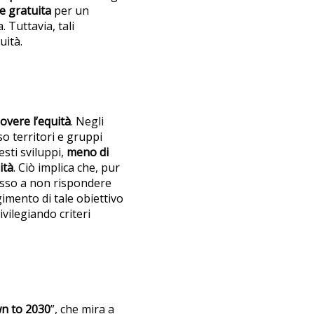
e gratuita
per un
 Tuttavia, tali
uità.
vere l’equità
. Negli
o territori e gruppi
esti sviluppi,
meno di
ità
. Ciò implica che, pur
pesso a non rispondere
imento di tale obiettivo
vilegiando criteri
n to 2030
”, che mira a