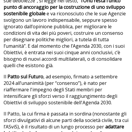
sue debolezze”, si legge nel testo, “
l’Onu resta l’unico
punto di ancoraggio per la costruzione di uno sviluppo
sostenibile globale
e va riconosciuto che le sue Agenzie
svolgono un lavoro indispensabile, seppure spesso
ignorato dall’opinione pubblica, per migliorare le
condizioni di vita dei più poveri, costruire un consenso
per disegnare politiche migliori, a tutela di tutta
l’umanità”. E dal momento che l’Agenda 2030, con i suoi
Obiettivi, è entrata nei suoi cinque anni conclusivi, c’è
bisogno di nuovi accordi multilaterali, o di consolidare
quelli che esistono già.
Il
Patto sul Futuro
, ad esempio, firmato a settembre
2024 all’unanimità (per “consenso”), è nato per
riaffermare l'impegno degli Stati membri per
intensificare gli sforzi verso il raggiungimento degli
Obiettivi di sviluppo sostenibile dell'Agenda 2030.
Il Patto, la cui firma è passata in sordina (nonostante gli
sforzi divulgativi di alcune parti della società civile, tra cui
l’ASviS), è il risultato di un lungo processo per
adattare