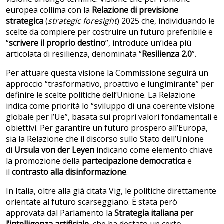
europea collima con la
Relazione di previsione
strategica
(
strategic foresight
) 2025 che, individuando le
scelte da compiere per costruire un futuro preferibile e
“
scrivere il proprio destino
”, introduce un’idea più
articolata di resilienza, denominata “
Resilienza 2.0
”.
Per attuare questa visione la Commissione seguirà un
approccio “trasformativo, proattivo e lungimirante” per
definire le scelte politiche dell’Unione. La Relazione
indica come priorità lo “sviluppo di una coerente visione
globale per l’Ue”, basata sui propri valori fondamentali e
obiettivi. Per garantire un futuro prospero all’Europa,
sia la Relazione che il discorso sullo Stato dell’Unione
di
Ursula von der Leyen
indicano come elemento chiave
la promozione della
partecipazione democratica
e
il
contrasto alla disinformazione
.
In Italia, oltre alla già citata Vig, le politiche direttamente
orientate al futuro scarseggiano. È stata però
approvata dal Parlamento la
Strategia italiana per
l’intelligenza artificiale
, che ha destato un certo