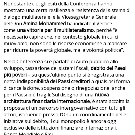
Nonostante ciò, gli esiti della Conferenza hanno
mostrato una certa resilienza e resistenza del sistema di
dialogo multilaterale, e la Vicesegretaria Generale
dell’Onu
Amina Mohammed
ha indicato il Vertice
come
una vittoria per il multilateralismo
, perché “è
necessario capire che, nel contesto globale in cui ci
muoviamo, non sono le risorse economiche a mancare
per ridurre la povertà globale, ma la volontà politica”.
Nella Conferenza si è parlato di Aiuto pubblico allo
sviluppo, tassazione dei sistemi fiscali,
debito dei Paesi
più poveri
– su quest’ultimo punto si è registrata una
netta
indisponibilità
dei Paesi creditori
a qualsiasi forma
di cancellazione, sospensione o rinegoziazione, anche
per i Paesi più fragili. Sul disegno di una
nuova
architettura finanziaria internazionale
, è stata accolta la
proposta di un percorso intergovernativo con tutti gli
attori, istituendo presso l’Onu un coordinamento delle
iniziative sul debito, il cui monopolio è ancora oggi
esclusivo delle istituzioni finanziare internazionali,
Banca Mondiale e Fmi.