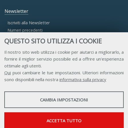
Newsletter
Iscriviti alla Newsletter
Numeri precedenti
QUESTO SITO UTILIZZA I COOKIE
Area Riservata
Il nostro sito web utilizza i cookie per aiutarci a migliorarlo, a
fornire il miglior servizio possibile ed a offrire un'esperienza
Accesso Aderenti
ottimale agli utenti.
Accesso Consulta
Qui
puoi cambiare le tue impostazioni. Ulteriori informazioni
Accesso Team
sono disponibili nella nostra
informativa sulla privacy
STATISTICHE
CAMBIA IMPOSTAZIONI
Strumenti statistici che raccolgono dati anonimi sull'utilizzo e la
funzionalità del sito web.
Contatti
Privacy
Trasparenza
Credits
Mostra maggiori informazioni
ACCETTA TUTTO