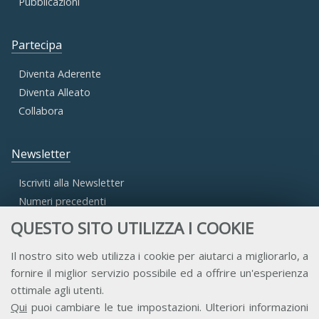
Pubblicazioni
Partecipa
Diventa Aderente
Diventa Alleato
Collabora
Newsletter
Iscriviti alla Newsletter
Numeri precedenti
QUESTO SITO UTILIZZA I COOKIE
Area Riservata
Il nostro sito web utilizza i cookie per aiutarci a migliorarlo, a
fornire il miglior servizio possibile ed a offrire un'esperienza
Accesso Aderenti
ottimale agli utenti.
Accesso Consulta
Qui
puoi cambiare le tue impostazioni. Ulteriori informazioni
Accesso Team