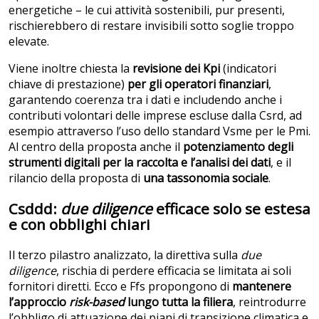
energetiche – le cui attività sostenibili, pur presenti,
rischierebbero di restare invisibili sotto soglie troppo
elevate.
Viene inoltre chiesta la
revisione dei Kpi
(indicatori
chiave di prestazione)
per gli operatori finanziari
,
garantendo coerenza tra i dati e includendo anche i
contributi volontari delle imprese escluse dalla Csrd, ad
esempio attraverso l’uso dello standard Vsme per le Pmi.
Al centro della proposta anche il
potenziamento degli
strumenti digitali per la raccolta e l’analisi dei dati
, e il
rilancio della proposta di
una tassonomia sociale
.
Csddd:
due diligence
efficace solo se estesa
e con obblighi chiari
Il terzo pilastro analizzato, la direttiva sulla
due
diligence
, rischia di perdere efficacia se limitata ai soli
fornitori diretti. Ecco e Ffs propongono di
mantenere
l’approccio
risk-based
lungo tutta la filiera
, reintrodurre
l’obbligo di attuazione dei piani di transizione climatica e