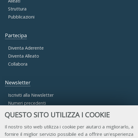
Alleati
Struttura
Pubblicazioni
Partecipa
Diventa Aderente
Diventa Alleato
Collabora
Newsletter
Iscriviti alla Newsletter
Numeri precedenti
QUESTO SITO UTILIZZA I COOKIE
Area Riservata
Il nostro sito web utilizza i cookie per aiutarci a migliorarlo, a
fornire il miglior servizio possibile ed a offrire un'esperienza
Accesso Aderenti