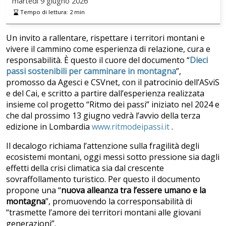
martedì
9 giugno 2026
Tempo di lettura:
2
min
Un invito a rallentare, rispettare i territori montani e
vivere il cammino come esperienza di relazione, cura e
responsabilità. È questo il cuore del documento “
Dieci
passi sostenibili per camminare in montagna
”,
promosso da Agesci e CSVnet, con il patrocinio dell’ASviS
e del Cai, e scritto a partire dall’esperienza realizzata
insieme col progetto “Ritmo dei passi” iniziato nel 2024 e
che dal prossimo 13 giugno vedrà l’avvio della terza
edizione in Lombardia
www.ritmodeipassi.it
.
Il decalogo richiama l’attenzione sulla fragilità degli
ecosistemi montani, oggi messi sotto pressione sia dagli
effetti della crisi climatica sia dal crescente
sovraffollamento turistico. Per questo il documento
propone una “
nuova alleanza tra l’essere umano e la
montagna
”, promuovendo la corresponsabilità di
“trasmette l’amore dei territori montani alle giovani
generazioni”.