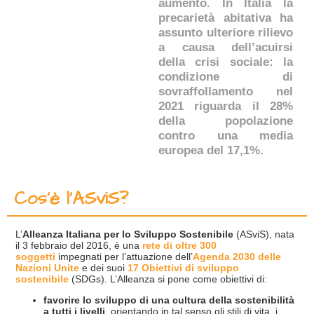
aumento. In Italia la
precarietà abitativa ha
assunto ulteriore rilievo
a causa dell’acuirsi
della crisi sociale: la
condizione di
sovraffollamento nel
2021 riguarda il 28%
della popolazione
contro una media
europea del 17,1%.
Cos'è l'ASviS?
L’
Alleanza Italiana per lo Sviluppo Sostenibile
(ASviS), nata
il 3 febbraio del 2016, è una
rete di oltre 300
soggetti
impegnati per l’attuazione dell’
Agenda 2030 delle
Nazioni Unite
e dei suoi
17 Obiettivi di sviluppo
sostenibile
(SDGs). L’Alleanza si pone come obiettivi di:
favorire lo sviluppo di una cultura della sostenibilità
a tutti i livelli
, orientando in tal senso gli stili di vita, i