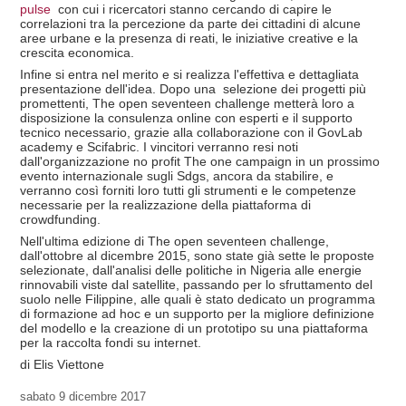
pulse
con cui i ricercatori stanno cercando di capire le
correlazioni tra la percezione da parte dei cittadini di alcune
aree urbane e la presenza di reati, le iniziative creative e la
crescita economica.
Infine si entra nel merito e si realizza l'effettiva e dettagliata
presentazione dell'idea. Dopo una selezione dei progetti più
promettenti, The open seventeen challenge metterà loro a
disposizione la consulenza online con esperti e il supporto
tecnico necessario, grazie alla collaborazione con il GovLab
academy e Scifabric. I vincitori verranno resi noti
dall'organizzazione no profit The one campaign in un prossimo
evento internazionale sugli Sdgs, ancora da stabilire, e
verranno così forniti loro tutti gli strumenti e le competenze
necessarie per la realizzazione della piattaforma di
crowdfunding.
Nell'ultima edizione di The open seventeen challenge,
dall'ottobre al dicembre 2015, sono state già sette le proposte
selezionate, dall'analisi delle politiche in Nigeria alle energie
rinnovabili viste dal satellite, passando per lo sfruttamento del
suolo nelle Filippine, alle quali è stato dedicato un programma
di formazione ad hoc e un supporto per la migliore definizione
del modello e la creazione di un prototipo su una piattaforma
per la raccolta fondi su internet.
di Elis Viettone
sabato
9 dicembre 2017