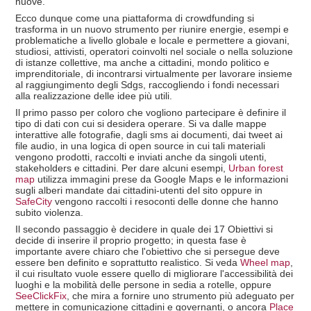
nuove.
Ecco dunque come una piattaforma di crowdfunding si
trasforma in un nuovo strumento per riunire energie, esempi e
problematiche a livello globale e locale e permettere a giovani,
studiosi, attivisti, operatori coinvolti nel sociale o nella soluzione
di istanze collettive, ma anche a cittadini, mondo politico e
imprenditoriale, di incontrarsi virtualmente per lavorare insieme
al raggiungimento degli Sdgs, raccogliendo i fondi necessari
alla realizzazione delle idee più utili.
Il primo passo per coloro che vogliono partecipare è definire il
tipo di dati con cui si desidera operare. Si va dalle mappe
interattive alle fotografie, dagli sms ai documenti, dai tweet ai
file audio, in una logica di open source in cui tali materiali
vengono prodotti, raccolti e inviati anche da singoli utenti,
stakeholders e cittadini. Per dare alcuni esempi,
Urban forest
map
utilizza immagini prese da Google Maps e le informazioni
sugli alberi mandate dai cittadini-utenti del sito oppure in
SafeCity
vengono raccolti i resoconti delle donne che hanno
subito violenza.
Il secondo passaggio è decidere in quale dei 17 Obiettivi si
decide di inserire il proprio progetto; in questa fase è
importante avere chiaro che l'obiettivo che si persegue deve
essere ben definito e soprattutto realistico. Si veda
Wheel map
,
il cui risultato vuole essere quello di migliorare l'accessibilità dei
luoghi e la mobilità delle persone in sedia a rotelle, oppure
SeeClickFix
, che mira a fornire uno strumento più adeguato per
mettere in comunicazione cittadini e governanti, o ancora
Place